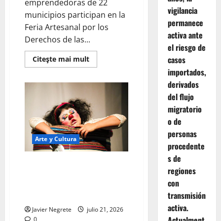
emprendedoras de 22
vigilancia
municipios participan en la
permanece
Feria Artesanal por los
activa ante
Derechos de las...
el riesgo de
casos
Read
Citeşte mai mult
more
importados,
about
Artesanas
derivados
yucatecas
llevan
del flujo
su
talento
migratorio
a
o de
la
Plaza
personas
Grande.
Arte y Cultura
procedente
s de
Con funciones a lleno total,
regiones
concluye en Yucatán el XXI
con
Festival de Monólogos Teatro a
transmisión
Una Sola Voz.
activa.
Javier Negrete
julio 21, 2026
Actualment
0