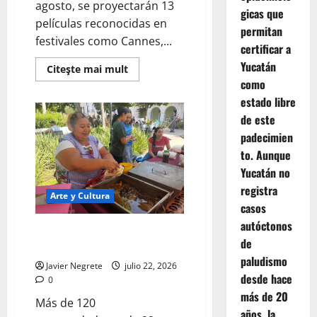
agosto, se proyectarán 13
gicas que
películas reconocidas en
permitan
festivales como Cannes,...
certificar a
Yucatán
Read
Citeşte mai mult
more
como
about
Cine
estado libre
internacional
gratuito
de este
llega
padecimien
a
Yucatán
to. Aunque
con
la
Yucatán no
79.ª
Muestra
registra
Arte y Cultura
de
casos
la
Cineteca
autóctonos
Nacional.
Artesanas yucatecas llevan su
de
talento a la Plaza Grande.
paludismo
Javier Negrete
julio 22, 2026
desde hace
0
más de 20
Más de 120
años, la