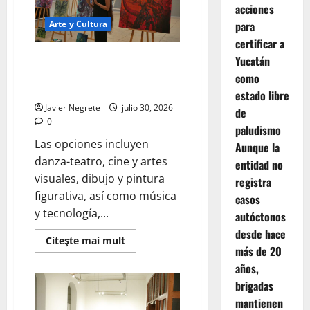
a
acciones
toda
la
Arte y Cultura
para
comunidad
certificar a
UNAY abre inscripciones a
Yucatán
cuatro diplomados artísticos
como
con valor curricular.
estado libre
Javier Negrete
julio 30, 2026
de
0
paludismo
Las opciones incluyen
Aunque la
danza-teatro, cine y artes
entidad no
visuales, dibujo y pintura
registra
figurativa, así como música
casos
y tecnología,...
autóctonos
desde hace
Read
Citeşte mai mult
more
más de 20
about
años,
UNAY
abre
brigadas
inscripciones
a
mantienen
cuatro