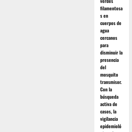
verdes
filamentosa
s en
cuerpos de
agua
cercanos
para
disminuir la
presencia
del
mosquito
transmisor.
Con la
búsqueda
activa de
casos, la
vigilancia
epidemioló