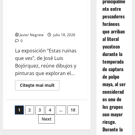
principalme
Sedeculta revisita memoria
nte entre
visual de los años noventa con
pescadores
exposición en el Centro
foráneos
Contemporáneo del Mayab.
que arriban
Javier Negrete
julio 18, 2026
al litoral
0
yucateco
La exposición “Estas ruinas
durante la
que ves”, de José Luis
temporada
Bojórquez, reúne dibujos y
de captura
pinturas que exploran el...
de pulpo
maya, al ser
Read
Citeşte mai mult
more
considerad
about
Sedeculta
os uno de
revisita
los grupos
memoria
Paginación
1
2
3
4
…
18
visual
con mayor
de
los
Next
de
riesgo.
años
noventa
Durante la
con