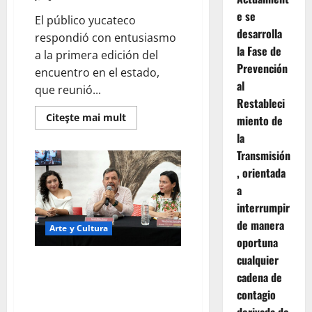
e se
El público yucateco
desarrolla
respondió con entusiasmo
la Fase de
a la primera edición del
Prevención
encuentro en el estado,
al
que reunió...
Restableci
Read
Citeşte mai mult
miento de
more
la
about
Con
Transmisión
funciones
a
, orientada
lleno
total,
a
concluye
en
interrumpir
Yucatán
de manera
el
Arte y Cultura
XXI
oportuna
Festival
de
cualquier
Secretaría de Cultura impulsa
Monólogos
Teatro
cadena de
diálogo con creadoras,
a
Una
contagio
creadores y comunidad artística
Sola
de Yucatán.
Voz.