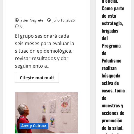
n oficial.
reforzar prevención y control
Como parte
de la leishmaniasis*
de esta
Javier Negrete
julio 18, 2026
estrategia,
0
brigadas
El grupo sesionará cada
del
seis meses para evaluar la
Programa
situación epidemiológica,
de
revisar resultados y dar
Paludismo
seguimiento a...
realizan
búsqueda
Read
Citeşte mai mult
more
activa de
about
casos, toma
*Instalan
Grupo
de
Técnico
para
muestras y
reforzar
prevención
acciones de
y
control
promoción
de
Arte y Cultura
de la salud,
la
leishmaniasis*