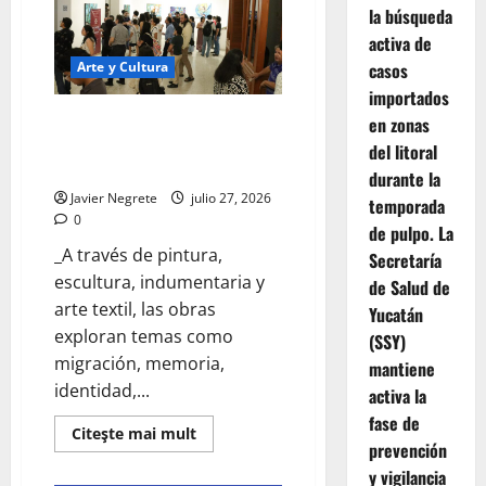
diplomados
la búsqueda
artísticos
activa de
con
valor
Arte y Cultura
casos
curricular.
importados
Presentan nuevas propuestas
en zonas
de artes visuales de la
del litoral
temporada Pecda
durante la
Javier Negrete
julio 27, 2026
temporada
0
de pulpo. La
_A través de pintura,
Secretaría
escultura, indumentaria y
de Salud de
arte textil, las obras
Yucatán
exploran temas como
(SSY)
migración, memoria,
mantiene
identidad,...
activa la
fase de
Read
Citeşte mai mult
more
prevención
about
y vigilancia
Presentan