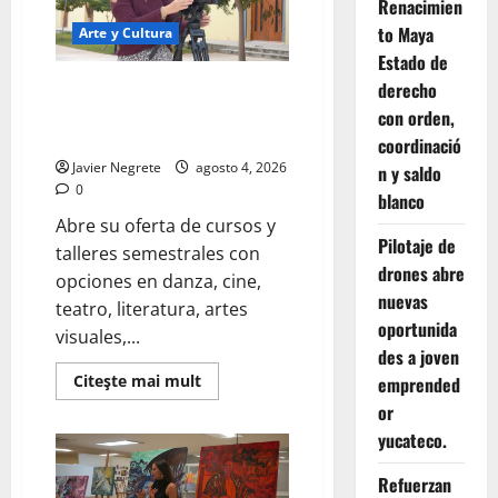
consolidan
Renacimien
alianza
para
to Maya
Arte y Cultura
fortalecer
Estado de
la
radio
derecho
UNAY acerca formación artística
pública
en
especializada a toda la
con orden,
beneficio
comunidad
de
coordinació
la
Javier Negrete
agosto 4, 2026
n y saldo
ciudadanía.
0
blanco
Abre su oferta de cursos y
Pilotaje de
talleres semestrales con
drones abre
opciones en danza, cine,
nuevas
teatro, literatura, artes
oportunida
visuales,...
des a joven
Read
Citeşte mai mult
emprended
more
or
about
UNAY
yucateco.
acerca
formación
artística
Refuerzan
especializada