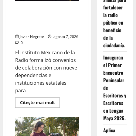
fortalecer
IMER y Gobierno de Yucatán
la radio
consolidan alianza para
fortalecer la radio pública en
pública en
beneficio de la ciudadanía.
beneficio
Javier Negrete
agosto 7, 2026
de la
0
ciudadanía.
El Instituto Mexicano de la
Inauguran
Radio formalizó convenios
el Primer
de colaboración con nueve
Encuentro
dependencias e
Peninsular
instituciones estatales
de
para...
Escritoras y
Read
Escritores
Citeşte mai mult
more
en Lengua
about
IMER
Maya 2026.
y
Gobierno
de
Aplica
Yucatán