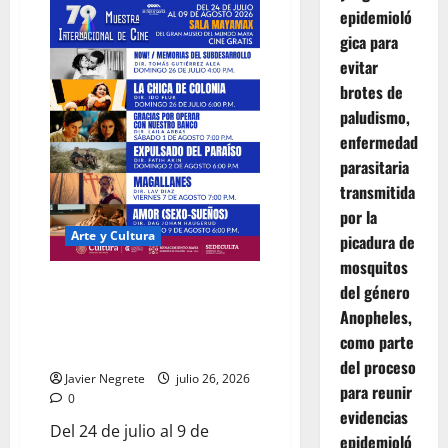
nuevas
epidemioló
propuestas
de
gica para
artes
visuales
evitar
de
brotes de
la
temporada
paludismo,
Pecda
enfermedad
parasitaria
transmitida
por la
Arte y Cultura
picadura de
mosquitos
Cine internacional gratuito
del género
llega a Yucatán con la 79.ª
Anopheles,
Muestra de la Cineteca
como parte
Nacional.
del proceso
Javier Negrete
julio 26, 2026
para reunir
0
evidencias
Del 24 de julio al 9 de
epidemioló