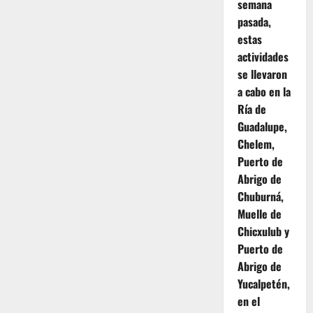
entradas
exposición
semana
en
pasada,
el
Centro
estas
Contemporáneo
del
actividades
Mayab.
se llevaron
a cabo en la
Ría de
Guadalupe,
Chelem,
Puerto de
Abrigo de
Chuburná,
Muelle de
Chicxulub y
Puerto de
Abrigo de
Yucalpetén,
en el