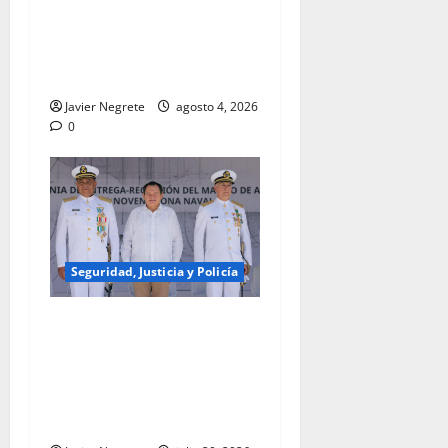
INVESTIGAN DAÑOS A UN
PREDIO POR DETONACIONES
DE ARMA DE FUEGO EN
MÉRIDA.
Javier Negrete
agosto 4, 2026
0
Seguridad, Justicia y Policía
Novena Zona Naval renueva
su mando para fortalecer
coordinación en seguridad
con Gobierno del
Renacimiento Maya.