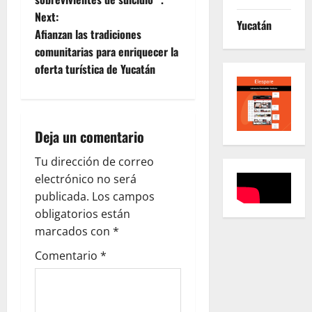
s
Next:
Yucatán
t
Afianzan las tradiciones
comunitarias para enriquecer la
n
oferta turística de Yucatán
a
v
Deja un comentario
i
Tu dirección de correo
g
electrónico no será
publicada.
Los campos
a
obligatorios están
marcados con
*
t
Comentario
*
i
o