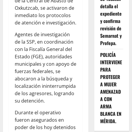
de la Central de Abasto de
detalla el
Oxkutzcab, se activaron de
expediente
inmediato los protocolos
y confirma
de atención e investigación.
revisión de
Agentes de investigación
Semarnat y
de la SSP, en coordinación
Profepa.
con la Fiscalía General del
POLICÍA
Estado (FGE), autoridades
INTERVIENE
municipales y con apoyo de
PARA
fuerzas federales, se
PROTEGER
abocaron a la búsqueda y
A MUJER
localización ininterrumpida
AMENAZAD
de los agresores, logrando
A CON
su detención.
ARMA
Durante el operativo
BLANCA EN
fueron asegurados en
MÉRIDA.
poder de los hoy detenidos