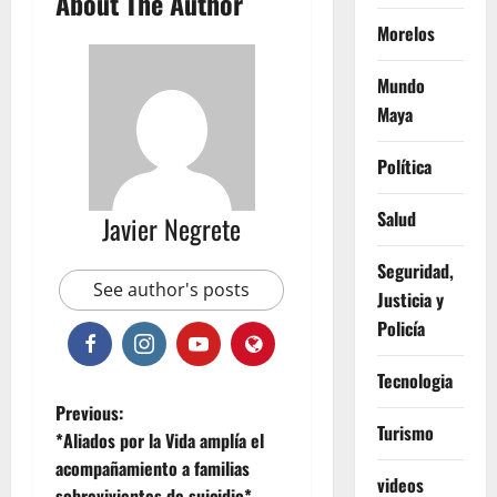
About The Author
Morelos
Mundo
Maya
Política
Salud
Javier Negrete
Seguridad,
See author's posts
Justicia y
Policía
Tecnologia
P
Previous:
Turismo
*Aliados por la Vida amplía el
o
acompañamiento a familias
videos
sobrevivientes de suicidio* .