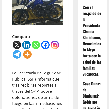
Con el
respaldo de
la
Presidenta
Claudia
Comparte
Sheinbaum,
Renacimien
to Maya
fortalece la
salud de las
familias
La Secretaría de Seguridad
yucatecas.
Pública (SSP) informa que,
Caso Dunas
tras recibirse reportes a
de
través del 9-1-1 sobre
Chuburná:
detonaciones de arma de
Gobierno
fuego en las inmediaciones
de Yucatán