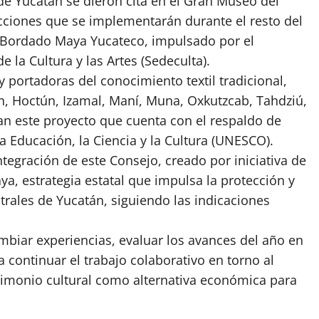
de Yucatán se dieron cita en el Gran Museo del
cciones que se implementarán durante el resto del
l Bordado Maya Yucateco, impulsado por el
e la Cultura y las Artes (Sedeculta).
 portadoras del conocimiento textil tradicional,
n, Hoctún, Izamal, Maní, Muna, Oxkutzcab, Tahdziú,
ran este proyecto que cuenta con el respaldo de
a Educación, la Ciencia y la Cultura (UNESCO).
tegración de este Consejo, creado por iniciativa de
a, estrategia estatal que impulsa la protección y
strales de Yucatán, siguiendo las indicaciones
ambiar experiencias, evaluar los avances del año en
a continuar el trabajo colaborativo en torno al
imonio cultural como alternativa económica para