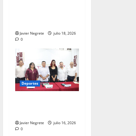
Maya fortalece la
reinserción social con
deporte y convivencia
familiar.
Javier Negrete
julio 18, 2026
0
Deportes
Copa Barrio 2026 reunirá a
equipos de los 106
municipios de Yucatán.
Javier Negrete
julio 16, 2026
0