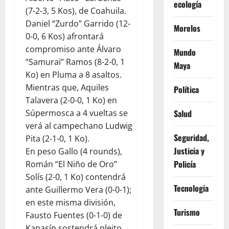
ecología
(7-2-3, 5 Kos), de Coahuila.
Daniel “Zurdo” Garrido (12-
Morelos
0-0, 6 Kos) afrontará
compromiso ante Álvaro
Mundo
“Samurai” Ramos (8-2-0, 1
Maya
Ko) en Pluma a 8 asaltos.
Mientras que, Aquiles
Política
Talavera (2-0-0, 1 Ko) en
Súpermosca a 4 vueltas se
Salud
verá al campechano Ludwig
Seguridad,
Pita (2-1-0, 1 Ko).
Justicia y
En peso Gallo (4 rounds),
Policía
Román “El Niño de Oro”
Solís (2-0, 1 Ko) contendrá
Tecnologia
ante Guillermo Vera (0-0-1);
en este misma división,
Turismo
Fausto Fuentes (0-1-0) de
Kanasín sostendrá pleito