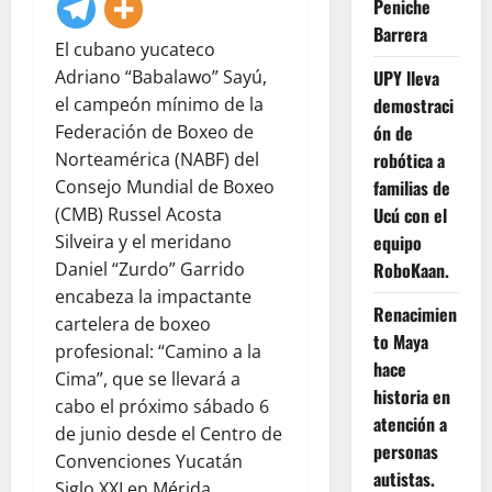
Peniche
Barrera
El cubano yucateco
UPY lleva
Adriano “Babalawo” Sayú,
demostraci
el campeón mínimo de la
ón de
Federación de Boxeo de
robótica a
Norteamérica (NABF) del
familias de
Consejo Mundial de Boxeo
Ucú con el
(CMB) Russel Acosta
equipo
Silveira y el meridano
RoboKaan.
Daniel “Zurdo” Garrido
encabeza la impactante
Renacimien
cartelera de boxeo
to Maya
profesional: “Camino a la
hace
Cima”, que se llevará a
historia en
cabo el próximo sábado 6
atención a
de junio desde el Centro de
personas
Convenciones Yucatán
autistas.
Siglo XXI en Mérida.