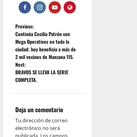
P
Previous:
Continúa Cecilia Patrón con
o
Mega Operativos en toda la
ciudad; hoy beneficia a más de
s
2 mil vecinos de Manzana 115.
t
Next:
BRAVOS SE LLEVA LA SERIE
n
COMPLETA.
a
v
Deja un comentario
i
Tu dirección de correo
g
electrónico no será
publicada.
Los campos