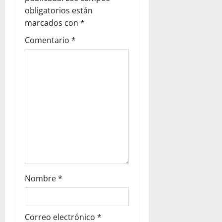
a
obligatorios están
marcados con
*
t
Comentario
*
i
o
n
Nombre
*
Correo electrónico
*