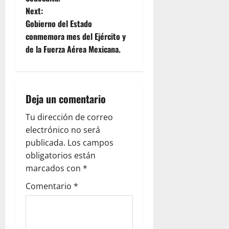
t
Next:
Gobierno del Estado
n
conmemora mes del Ejército y
de la Fuerza Aérea Mexicana.
a
v
i
Deja un comentario
g
Tu dirección de correo
electrónico no será
a
publicada.
Los campos
obligatorios están
t
marcados con
*
i
Comentario
*
o