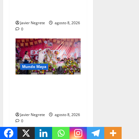
sobre derechos de pueblos
indígenas.
Javier Negrete
agosto 8, 2026
0
Mundo Maya
Renacimiento Maya
fortalece tradiciones y
raíces que dan identidad a
Yucatán.
Javier Negrete
agosto 8, 2026
0