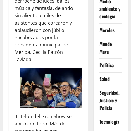
Medio
derroche de luces, bailes,
música y fantasía, dejando
ambiente y
sin aliento a miles de
ecología
asistentes que corearon y
Morelos
aplaudieron con júbilo,
encabezados por la
Mundo
presidenta municipal de
Maya
Mérida, Cecilia Patrón
Laviada.
Política
Salud
Seguridad,
Justicia y
Policía
¡El telón del Gran Show se
Tecnologia
abrió con todo! Más de
cuarenta bailarines,