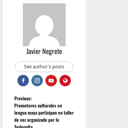
Javier Negrete
See author's posts
P
Previous:
Promotores culturales en
o
lengua maya participan en taller
de voz organizado por la
s
Sedeculta.