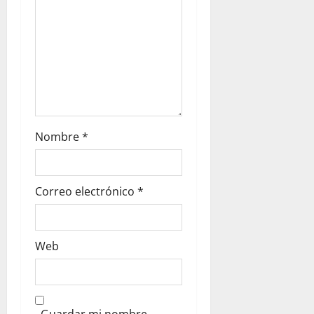
n
Nombre
*
Correo electrónico
*
Web
Guardar mi nombre,