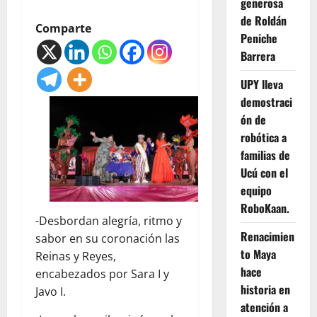
generosa
de Roldán
Comparte
Peniche
Barrera
UPY lleva
demostraci
ón de
robótica a
familias de
Ucú con el
equipo
RoboKaan.
-Desbordan alegría, ritmo y
Renacimien
sabor en su coronación las
to Maya
Reinas y Reyes,
hace
encabezados por Sara I y
historia en
Javo I.
atención a