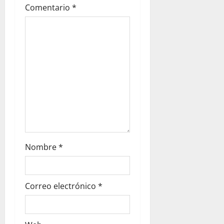
t
Comentario
*
i
o
n
Nombre
*
Correo electrónico
*