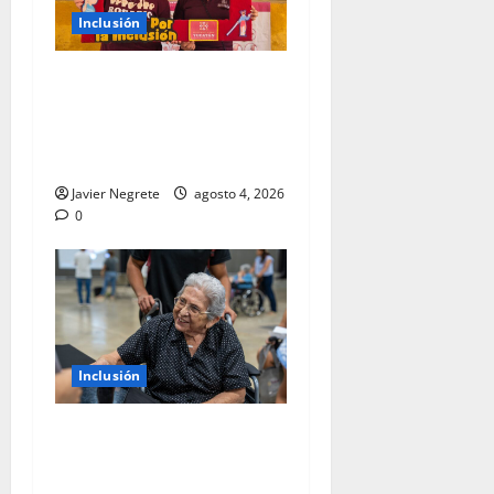
Inclusión
Fomentan inclusión entre
las infancias con Ferias
Sensoriales en
comunidades.
Javier Negrete
agosto 4, 2026
0
Inclusión
Recuperan más de 2,500
personas capacidad de
escuchar y comunicarse.