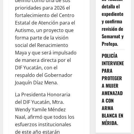
definió como una de sus
detalla el
prioridades para 2026 el
expediente
fortalecimiento del Centro
y confirma
Estatal de Atención para el
revisión de
Autismo, un proyecto que
Semarnat y
forma parte de la visión
Profepa.
social del Renacimiento
Maya y que será impulsado
POLICÍA
de manera directa por el
INTERVIENE
DIF Yucatán, con el
PARA
respaldo del Gobernador
PROTEGER
Joaquín Díaz Mena.
A MUJER
AMENAZAD
La Presidenta Honoraria
A CON
del DIF Yucatán, Mtra.
ARMA
Wendy Yamile Méndez
BLANCA EN
Naal, afirmó que todos los
MÉRIDA.
esfuerzos institucionales
de este año estarán