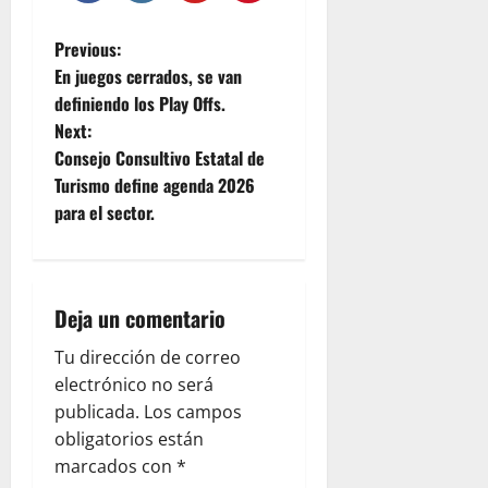
P
Previous:
En juegos cerrados, se van
o
definiendo los Play Offs.
Next:
s
Consejo Consultivo Estatal de
t
Turismo define agenda 2026
para el sector.
n
a
Deja un comentario
v
Tu dirección de correo
i
electrónico no será
g
publicada.
Los campos
obligatorios están
a
marcados con
*