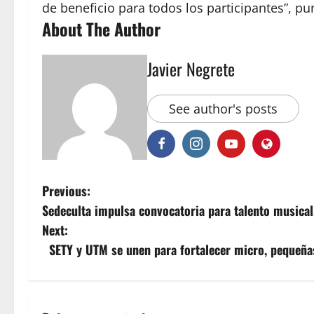
de beneficio para todos los participantes”, pu
About The Author
Javier Negrete
See author's posts
P
Previous:
Sedeculta impulsa convocatoria para talento musical
o
Next:
s
SETY y UTM se unen para fortalecer micro, pequeña
t
n