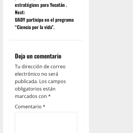
t
estratégicos para Yucatán .
Next:
n
UADY participa en el programa
“Ciencia por la vida”.
a
v
i
Deja un comentario
g
Tu dirección de correo
electrónico no será
a
publicada.
Los campos
obligatorios están
t
marcados con
*
i
Comentario
*
o
n