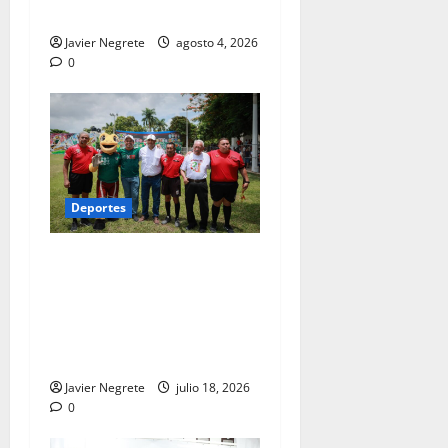
Edad de Oro 2026
Javier Negrete
agosto 4, 2026
0
Deportes
Gobierno del Renacimiento
Maya fortalece la
reinserción social con
deporte y convivencia
familiar.
Javier Negrete
julio 18, 2026
0