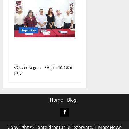
Deportes
Copa Barrio 2026 reunirá a
equipos de los 106
municipios de Yucatán.
Javier Negrete
julio 16, 2026
0
Home
Blog
Facebook
Copyright © Toate drepturile rezervate.
|
MoreNews