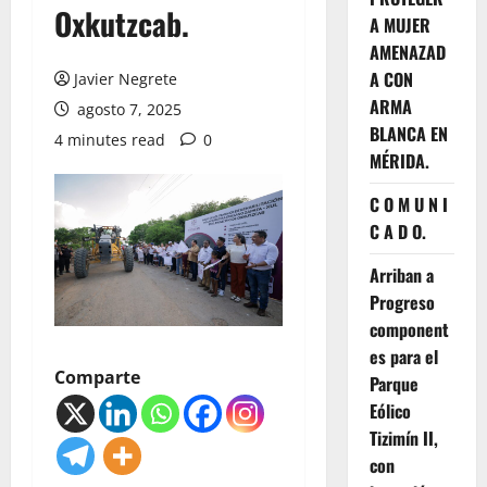
Oxkutzcab.
A MUJER
AMENAZAD
A CON
Javier Negrete
ARMA
agosto 7, 2025
BLANCA EN
4 minutes read
0
MÉRIDA.
C O M U N I
C A D O.
Arriban a
Progreso
component
es para el
Comparte
Parque
Eólico
Tizimín II,
con