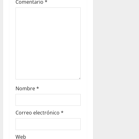
Comentario
*
o
n
Nombre
*
Correo electrónico
*
Web