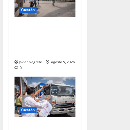
Yucatán
Arriban a Progreso
componentes para el Parque
Eólico Tizimín II, con
inversión de 2,600 millones
de pesos y mil empleos.
Javier Negrete
agosto 5, 2026
0
Yucatán
Renacimiento Maya anticipa