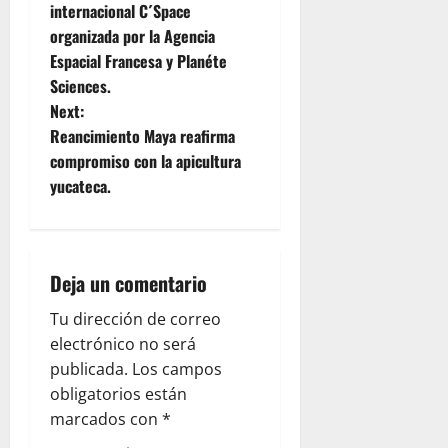
o
internacional C´Space
organizada por la Agencia
s
Espacial Francesa y Planéte
t
Sciences.
Next:
n
Reancimiento Maya reafirma
compromiso con la apicultura
a
yucateca.
v
i
Deja un comentario
g
Tu dirección de correo
a
electrónico no será
publicada.
Los campos
t
obligatorios están
i
marcados con
*