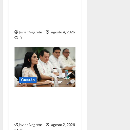
la temporada de lluvias para
proteger contra dengue a
casi un millón de
habitantes.
Javier Negrete
agosto 4, 2026
0
Yucatán
DIF Yucatán entrega tinacos
a familias de Kunché para
mejorar almacenamiento de
agua.
Javier Negrete
agosto 2, 2026