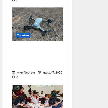
0
Yucatán
Pilotaje de drones abre
nuevas oportunidades a
joven emprendedor
yucateco.
Javier Negrete
agosto 7, 2026
0