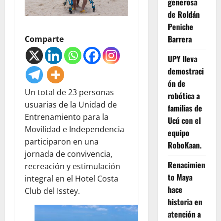
generosa
de Roldán
Peniche
Barrera
Comparte
UPY lleva
demostraci
ón de
Un total de 23 personas
robótica a
usuarias de la Unidad de
familias de
Entrenamiento para la
Ucú con el
Movilidad e Independencia
equipo
participaron en una
RoboKaan.
jornada de convivencia,
Renacimien
recreación y estimulación
to Maya
integral en el Hotel Costa
hace
Club del Isstey.
historia en
atención a