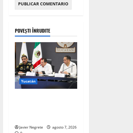
POVEȘTI ÎNRUDITE
Yucatán
Aplica Renacimiento Maya
Estado de derecho con
orden, coordinación y saldo
blanco
Javier Negrete
agosto 7, 2026