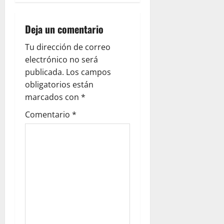
v
i
Deja un comentario
g
Tu dirección de correo
electrónico no será
a
publicada.
Los campos
obligatorios están
t
marcados con
*
i
Comentario
*
o
n