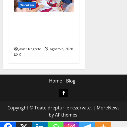
Yucatán
Definen a las y los
ganadores del Premio
Estatal de las Juventudes
2026.
Javier Negrete
agosto 6, 2026
0
Home
Blog
Facebook
Copyright © Toate drepturile rezervate.
|
MoreNews
by AF themes.