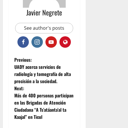
Javier Negrete
See author's posts
P
Previous:
UADY acerca servicios de
o
radiología y tomografía de alta
precisión a la sociedad.
s
Next:
t
Más de 400 personas participan
en las Brigadas de Atención
n
Ciudadana “A Ts’atáanta’al ta
Kaajal” en Ticul
a