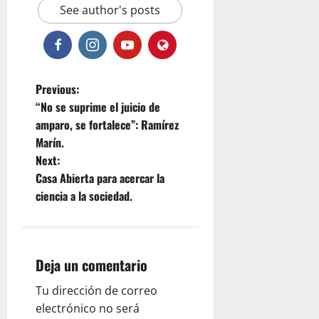
See author's posts
P
Previous:
“No se suprime el juicio de
o
amparo, se fortalece”: Ramírez
Marín.
s
Next:
t
Casa Abierta para acercar la
ciencia a la sociedad.
n
a
Deja un comentario
v
Tu dirección de correo
i
electrónico no será