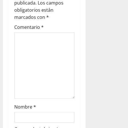
g
publicada.
Los campos
obligatorios están
a
marcados con
*
t
Comentario
*
i
o
n
Nombre
*