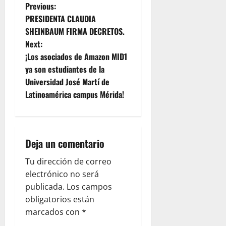
P
Previous:
PRESIDENTA CLAUDIA
o
SHEINBAUM FIRMA DECRETOS.
Next:
s
¡Los asociados de Amazon MID1
t
ya son estudiantes de la
Universidad José Martí de
n
Latinoamérica campus Mérida!
a
v
Deja un comentario
i
Tu dirección de correo
g
electrónico no será
publicada.
Los campos
a
obligatorios están
marcados con
*
t