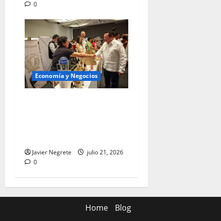
0
Economía y Negocios
Gobernador Joaquín Díaz
Mena impulsa proveeduría
local para crear empleos
bien pagados.
Javier Negrete
julio 21, 2026
0
Home
Blog