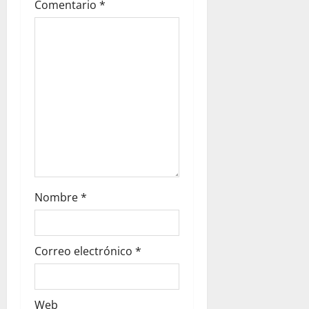
Comentario
*
i
o
n
Nombre
*
Correo electrónico
*
Web