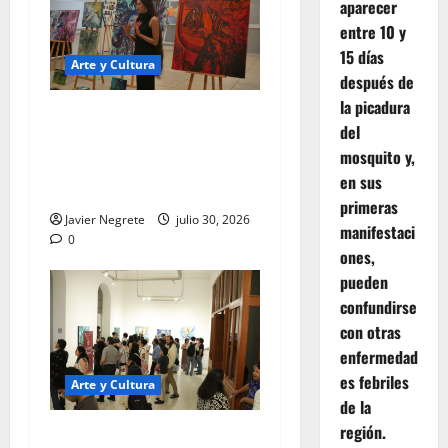
aparecer
entre 10 y
15 días
Arte y Cultura
después de
la picadura
UNAY abre inscripciones a
del
cuatro diplomados
mosquito y,
artísticos con valor
en sus
curricular.
primeras
Javier Negrete
julio 30, 2026
manifestaci
0
ones,
pueden
confundirse
con otras
enfermedad
es febriles
Arte y Cultura
de la
región.
Presentan nuevas