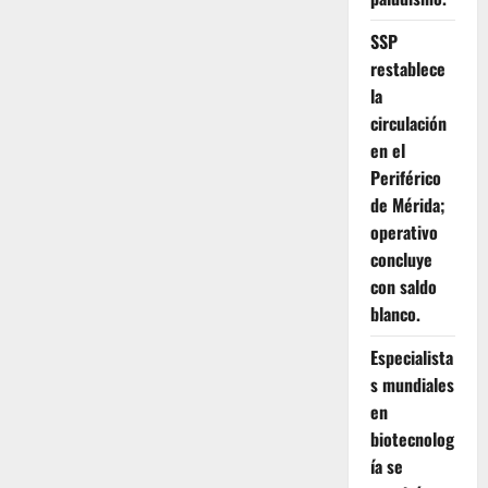
SSP
restablece
la
circulación
en el
Periférico
de Mérida;
operativo
concluye
con saldo
blanco.
Especialista
s mundiales
en
biotecnolog
ía se