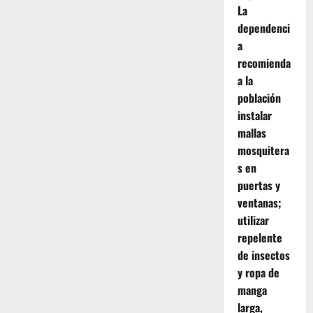
La
dependenci
a
recomienda
a la
población
instalar
mallas
mosquitera
s en
puertas y
ventanas;
utilizar
repelente
de insectos
y ropa de
manga
larga,