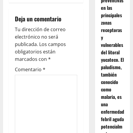
preventivas
a
en las
principales
Deja un comentario
v
zonas
Tu dirección de correo
receptoras
i
electrónico no será
y
g
publicada.
Los campos
vulnerables
obligatorios están
del litoral
a
marcados con
*
yucateco. El
paludismo,
t
Comentario
*
también
i
conocido
como
o
malaria, es
una
n
enfermedad
febril aguda
potencialm