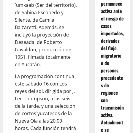
permanece
´umkaab (Ser del territorio),
activa ante
de Sabina Escobedo y
el riesgo de
Silente, de Camila
casos
Balzaretti. Además, se
importados,
incluyó la proyección de
derivados
Deseada, de Roberto
del flujo
Gavaldón, producción de
migratorio
1951, filmada totalmente
o de
en Yucatán.
personas
La programación continua
procedente
este sábado 16 con Los
s de
reyes del sol, dirigida por J.
regiones
Lee Thompson, a las seis
con
de la tarde, y una selección
transmisión
de cortos yucatecos de la
activa.
Nueva Ola a las 20:00
Actualment
horas. Cada función tendrá
e se