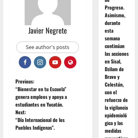
Progreso.
Asimismo,
durante
Javier Negrete
esta
semana
continúan
See author's posts
las acciones
en Sisal,
Dzilam de
Bravo y
P
Previous:
Celestún,
“Bienestar en tu Escuela”
con el
o
genera empleos y apoya a
refuerzo de
estudiantes en Yucatán.
s
la vigilancia
Next:
epidemioló
t
“Día Internacional de los
gica y las
Pueblos Indígenas”.
medidas
n