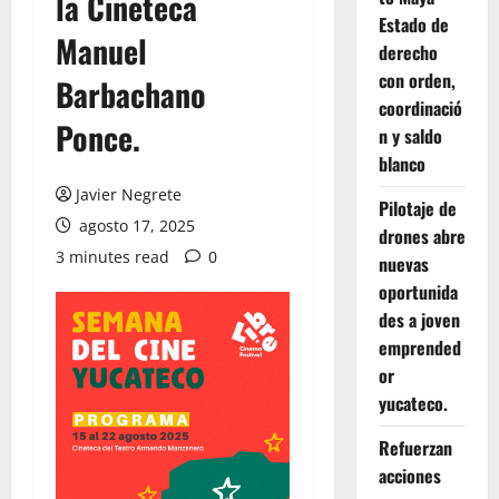
la Cineteca
Estado de
Manuel
derecho
con orden,
Barbachano
coordinació
Ponce.
n y saldo
blanco
Javier Negrete
Pilotaje de
agosto 17, 2025
drones abre
3 minutes read
0
nuevas
oportunida
des a joven
emprended
or
yucateco.
Refuerzan
acciones