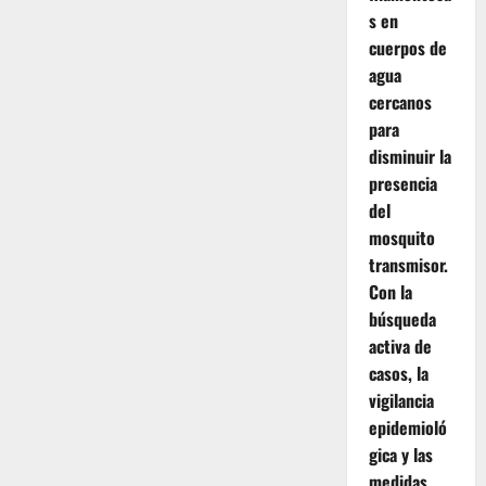
s en
cuerpos de
agua
cercanos
para
disminuir la
presencia
del
mosquito
transmisor.
Con la
búsqueda
activa de
casos, la
vigilancia
epidemioló
gica y las
medidas