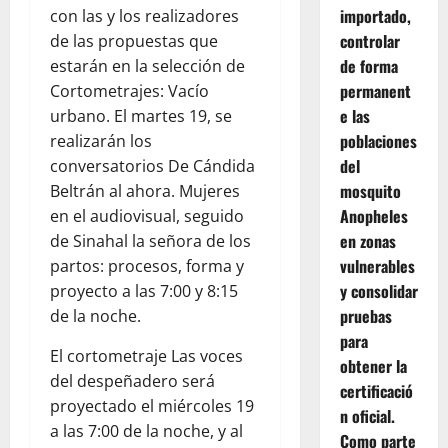
importado,
con las y los realizadores
controlar
de las propuestas que
de forma
estarán en la selección de
permanent
Cortometrajes: Vacío
e las
urbano. El martes 19, se
poblaciones
realizarán los
del
conversatorios De Cándida
mosquito
Beltrán al ahora. Mujeres
Anopheles
en el audiovisual, seguido
en zonas
de Sinahal la señora de los
vulnerables
partos: procesos, forma y
y consolidar
proyecto a las 7:00 y 8:15
pruebas
de la noche.
para
El cortometraje Las voces
obtener la
del despeñadero será
certificació
proyectado el miércoles 19
n oficial.
a las 7:00 de la noche, y al
Como parte