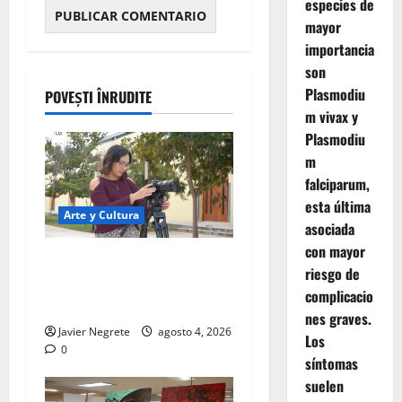
especies de
mayor
importancia
son
Plasmodiu
POVEȘTI ÎNRUDITE
m vivax y
Plasmodiu
m
falciparum,
esta última
Arte y Cultura
asociada
con mayor
UNAY acerca formación
riesgo de
artística especializada a
complicacio
toda la comunidad
nes graves.
Javier Negrete
agosto 4, 2026
Los
0
síntomas
suelen