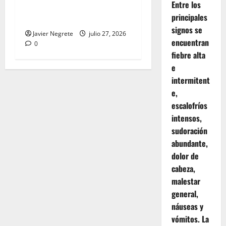
Entre los
propuestas de artes visuales
principales
de la temporada Pecda
signos se
Javier Negrete
julio 27, 2026
encuentran
0
fiebre alta
e
intermitent
e,
escalofríos
intensos,
sudoración
abundante,
dolor de
cabeza,
malestar
general,
náuseas y
vómitos. La