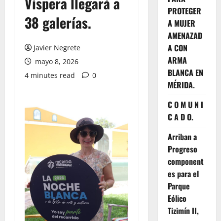
Víspera llegará a
PROTEGER
38 galerías.
A MUJER
AMENAZAD
A CON
Javier Negrete
ARMA
mayo 8, 2026
BLANCA EN
4 minutes read
0
MÉRIDA.
C O M U N I
C A D O.
Arriban a
Progreso
component
es para el
Parque
Eólico
Tizimín II,