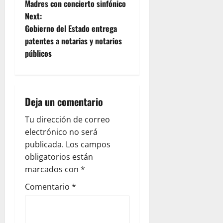
o
Madres con concierto sinfónico
Next:
s
Gobierno del Estado entrega
t
patentes a notarias y notarios
públicos
n
a
Deja un comentario
v
Tu dirección de correo
i
electrónico no será
g
publicada.
Los campos
obligatorios están
a
marcados con
*
t
Comentario
*
i