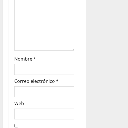
o
n
Nombre
*
Correo electrónico
*
Web