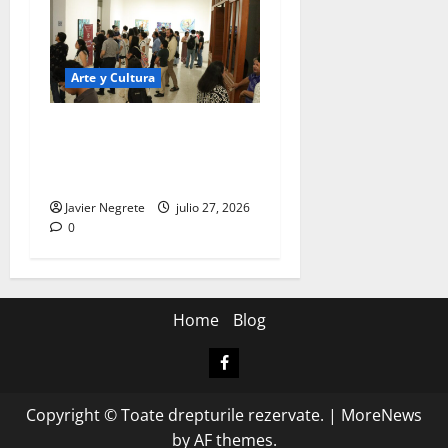
Arte y Cultura
Presentan nuevas
propuestas de artes visuales
de la temporada Pecda
Javier Negrete
julio 27, 2026
0
Home
Blog
Facebook
Copyright © Toate drepturile rezervate.
|
MoreNews
by AF themes.