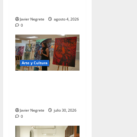
artística especializada a
toda la comunidad
Javier Negrete
agosto 4, 2026
0
Arte y Cultura
UNAY abre inscripciones a
cuatro diplomados
artísticos con valor
curricular.
Javier Negrete
julio 30, 2026
0