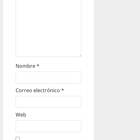
o
n
Nombre
*
Correo electrónico
*
Web