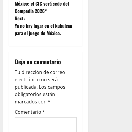
México; el CIC será sede del
s
Compedia 2026*
t
Next:
Ya no hay lugar en el kukulcan
n
para el juego de México.
a
v
Deja un comentario
i
Tu dirección de correo
g
electrónico no será
publicada.
Los campos
a
obligatorios están
marcados con
*
t
Comentario
*
i