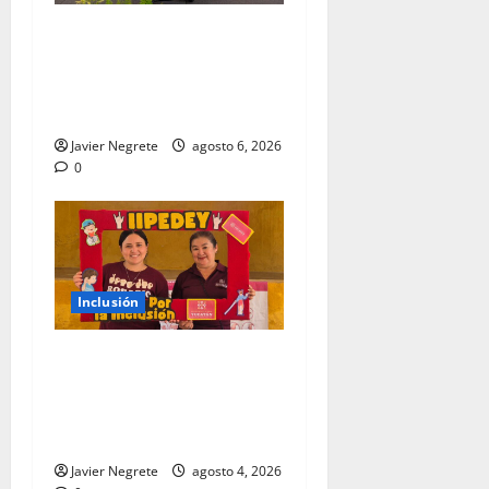
Gobierno del Renacimiento
Maya facilitará traslados
gratuitos para usuarias y
usuarios del CREE.
Javier Negrete
agosto 6, 2026
0
Inclusión
Fomentan inclusión entre
las infancias con Ferias
Sensoriales en
comunidades.
Javier Negrete
agosto 4, 2026