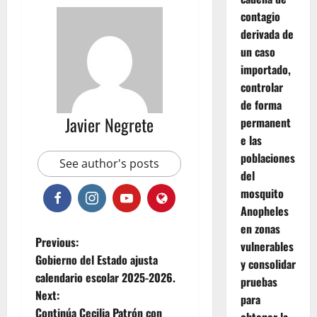
contagio
derivada de
un caso
importado,
controlar
de forma
Javier Negrete
permanent
e las
poblaciones
See author's posts
del
mosquito
Anopheles
en zonas
P
Previous:
vulnerables
Gobierno del Estado ajusta
y consolidar
o
calendario escolar 2025-2026.
pruebas
Next:
s
para
Continúa Cecilia Patrón con