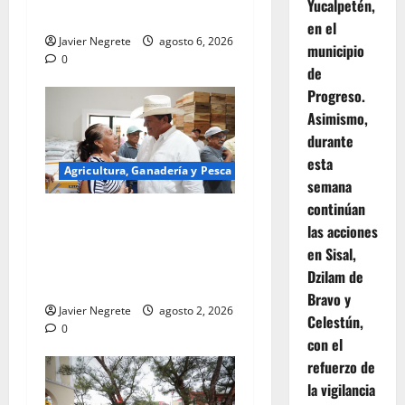
Yucalpetén,
Yucatán
en el
Javier Negrete
agosto 6, 2026
municipio
0
de
Progreso.
Asimismo,
durante
esta
Agricultura, Ganadería y Pesca
semana
continúan
Otorgan recursos para
las acciones
mejorar caminos y sistemas
en Sisal,
de riego en el campo
Dzilam de
yucateco.
Bravo y
Javier Negrete
agosto 2, 2026
Celestún,
0
con el
refuerzo de
la vigilancia