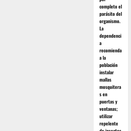
completo el
parásito del
organismo.
La
dependenci
a
recomienda
a la
población
instalar
mallas
mosquitera
s en
puertas y
ventanas;
utilizar
repelente
de insectos