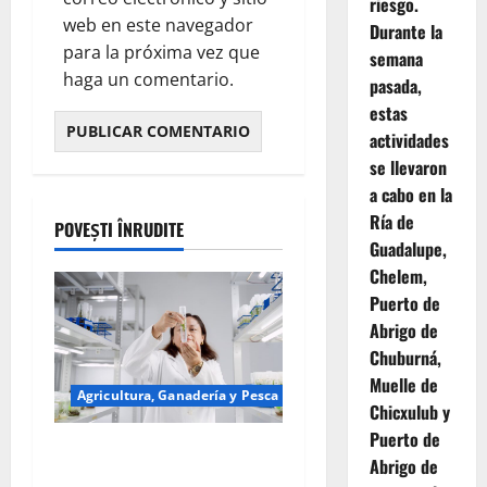
riesgo.
web en este navegador
Durante la
para la próxima vez que
semana
haga un comentario.
pasada,
estas
actividades
se llevaron
a cabo en la
Ría de
POVEȘTI ÎNRUDITE
Guadalupe,
Chelem,
Puerto de
Abrigo de
Chuburná,
Muelle de
Agricultura, Ganadería y Pesca
Chicxulub y
Puerto de
Especialistas mundiales en
Abrigo de
biotecnología se reunirán en