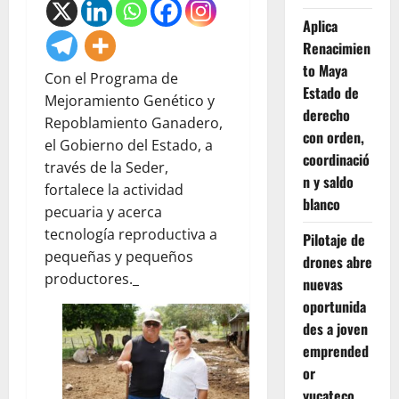
Aplica
Renacimien
to Maya
Con el Programa de
Estado de
Mejoramiento Genético y
derecho
Repoblamiento Ganadero,
con orden,
el Gobierno del Estado, a
coordinació
través de la Seder,
n y saldo
fortalece la actividad
blanco
pecuaria y acerca
tecnología reproductiva a
Pilotaje de
pequeñas y pequeños
drones abre
productores._
nuevas
oportunida
des a joven
emprended
or
yucateco.