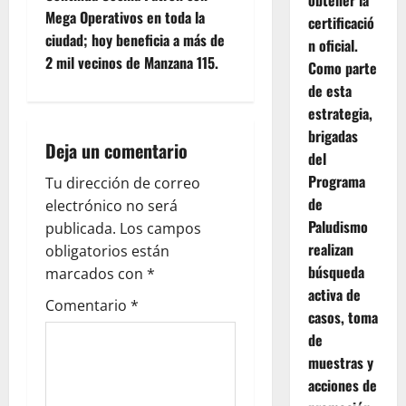
obtener la
t
Mega Operativos en toda la
certificació
ciudad; hoy beneficia a más de
n oficial.
n
2 mil vecinos de Manzana 115.
Como parte
de esta
a
estrategia,
v
brigadas
Deja un comentario
del
i
Programa
Tu dirección de correo
de
g
electrónico no será
Paludismo
publicada.
Los campos
a
realizan
obligatorios están
búsqueda
marcados con
*
t
activa de
Comentario
*
casos, toma
i
de
o
muestras y
acciones de
n