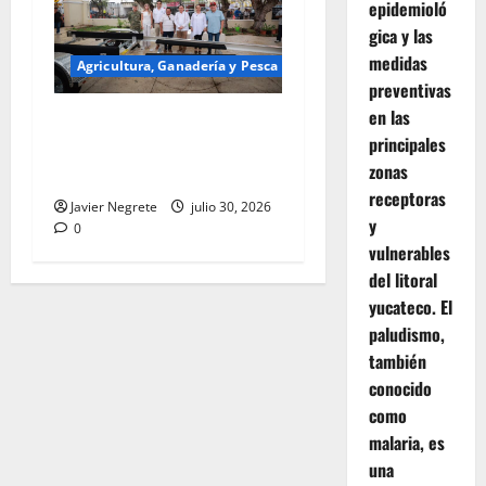
epidemioló
gica y las
medidas
Agricultura, Ganadería y Pesca
preventivas
en las
Renacimiento Maya cumple
principales
a pescadoras y pescadores
zonas
con Seguridad en el Mar.
receptoras
Javier Negrete
julio 30, 2026
y
0
vulnerables
del litoral
yucateco. El
paludismo,
también
conocido
como
malaria, es
una