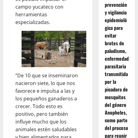
prevención
campo yucateco con
y vigilancia
herramientas
epidemioló
especializadas.
gica para
evitar
brotes de
paludismo,
enfermedad
parasitaria
transmitida
“De 10 que se inseminaron
por la
nacieron siete, lo que nos
picadura de
favorece e impulsa a las y
mosquitos
los pequeños ganaderos a
del género
crecer. Todo esto es
Anopheles,
positivo, pero también
como parte
influye mucho que los
del proceso
animales estén saludables
para reunir
y bien alimentados para