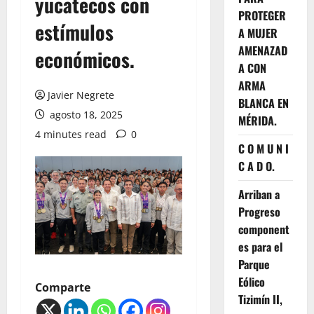
yucatecos con
PROTEGER
estímulos
A MUJER
AMENAZAD
económicos.
A CON
ARMA
Javier Negrete
BLANCA EN
agosto 18, 2025
MÉRIDA.
4 minutes read
0
C O M U N I
C A D O.
Arriban a
Progreso
component
es para el
Parque
Eólico
Comparte
Tizimín II,