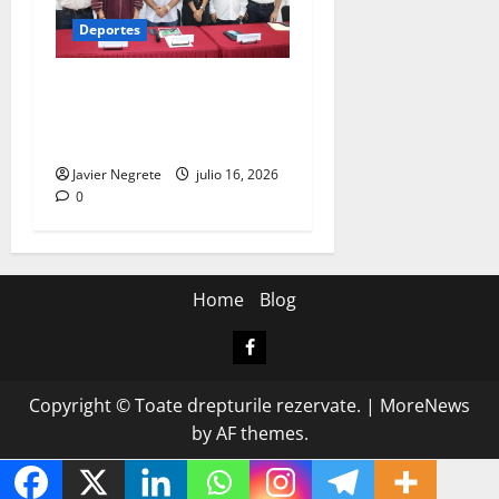
Deportes
Copa Barrio 2026 reunirá a
equipos de los 106
municipios de Yucatán.
Javier Negrete
julio 16, 2026
0
Home
Blog
Facebook
Copyright © Toate drepturile rezervate.
|
MoreNews
by AF themes.