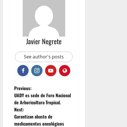
Javier Negrete
See author's posts
P
Previous:
UADY es sede de Foro Nacional
o
de Arboricultura Tropical.
Next:
s
Garantizan abasto de
t
medicamentos oncológicos