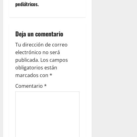
pediátricos.
n
a
Deja un comentario
v
Tu dirección de correo
i
electrónico no será
g
publicada.
Los campos
obligatorios están
a
marcados con
*
t
Comentario
*
i
o
n