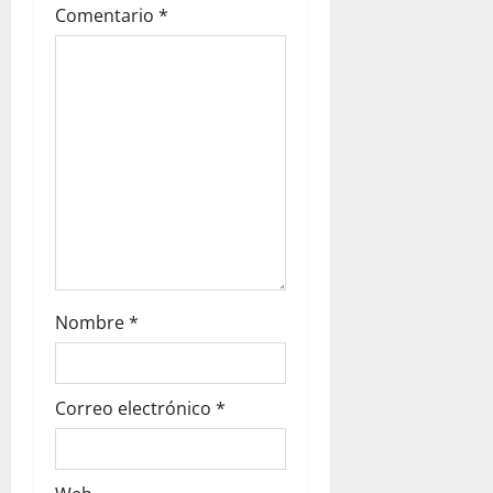
t
Comentario
*
i
o
n
Nombre
*
Correo electrónico
*