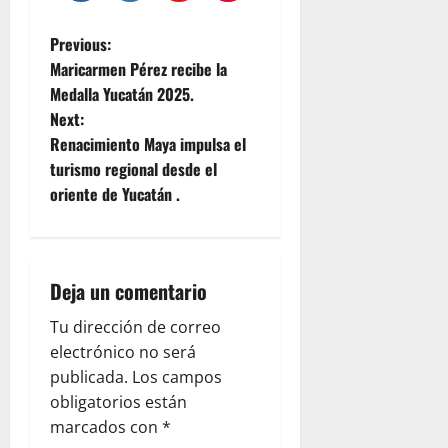
P
Previous:
Maricarmen Pérez recibe la
o
Medalla Yucatán 2025.
Next:
s
Renacimiento Maya impulsa el
t
turismo regional desde el
oriente de Yucatán .
n
a
Deja un comentario
v
Tu dirección de correo
i
electrónico no será
g
publicada.
Los campos
obligatorios están
a
marcados con
*