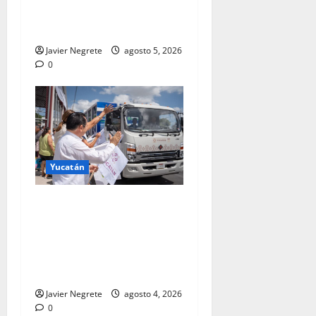
inversión de 2,600 millones
de pesos y mil empleos.
Javier Negrete
agosto 5, 2026
0
Yucatán
Renacimiento Maya anticipa
la temporada de lluvias para
proteger contra dengue a
casi un millón de
habitantes.
Javier Negrete
agosto 4, 2026
0