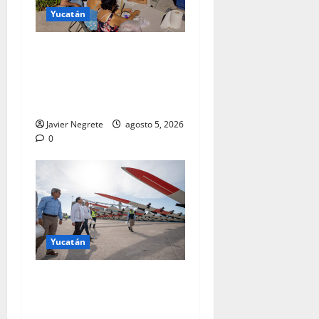
Yucatán
Vecinas y vecinos del sur de
Mérida impulsan la
recuperación de espacios
comunitarios
Javier Negrete
agosto 5, 2026
0
Yucatán
Arriban a Progreso
componentes para el Parque
Eólico Tizimín II, con