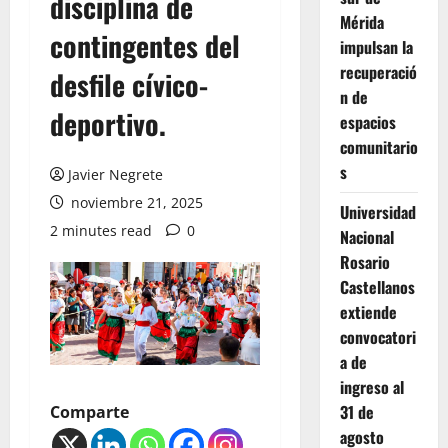
disciplina de
Mérida
contingentes del
impulsan la
recuperació
desfile cívico-
n de
deportivo.
espacios
comunitario
s
Javier Negrete
noviembre 21, 2025
Universidad
2 minutes read
0
Nacional
Rosario
Castellanos
extiende
convocatori
a de
ingreso al
31 de
Comparte
agosto