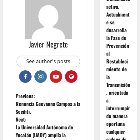
activa.
Actualment
e se
desarrolla
la Fase de
Javier Negrete
Prevención
al
Restableci
See author's posts
miento de
la
Transmisión
, orientada
P
Previous:
a
Renuncia Geovanna Campos a la
interrumpir
o
Secihti.
de manera
Next:
s
oportuna
La Universidad Autónoma de
cualquier
t
Yucatán (UADY) amplía la
cadena de