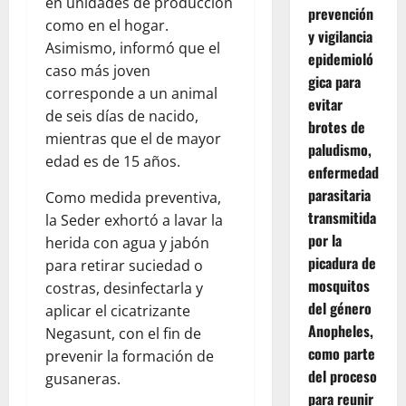
en unidades de producción
prevención
como en el hogar.
y vigilancia
Asimismo, informó que el
epidemioló
caso más joven
gica para
corresponde a un animal
evitar
de seis días de nacido,
brotes de
mientras que el de mayor
paludismo,
edad es de 15 años.
enfermedad
parasitaria
Como medida preventiva,
transmitida
la Seder exhortó a lavar la
por la
herida con agua y jabón
picadura de
para retirar suciedad o
mosquitos
costras, desinfectarla y
del género
aplicar el cicatrizante
Anopheles,
Negasunt, con el fin de
como parte
prevenir la formación de
del proceso
gusaneras.
para reunir