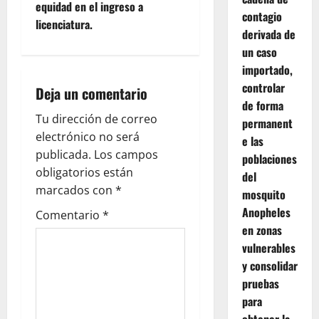
equidad en el ingreso a
contagio
n
licenciatura.
derivada de
a
un caso
importado,
v
controlar
Deja un comentario
de forma
i
Tu dirección de correo
permanent
g
electrónico no será
e las
publicada.
Los campos
poblaciones
a
obligatorios están
del
marcados con
*
mosquito
t
Anopheles
Comentario
*
i
en zonas
vulnerables
o
y consolidar
pruebas
n
para