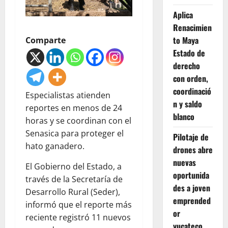
Aplica
Renacimien
to Maya
Comparte
Estado de
derecho
con orden,
coordinació
Especialistas atienden
n y saldo
reportes en menos de 24
blanco
horas y se coordinan con el
Senasica para proteger el
Pilotaje de
hato ganadero.
drones abre
nuevas
El Gobierno del Estado, a
oportunida
través de la Secretaría de
des a joven
Desarrollo Rural (Seder),
emprended
informó que el reporte más
or
reciente registró 11 nuevos
yucateco.