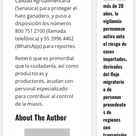
Calidad Agroalimentaria
más de 20
(Senasica) para proteger el
años, la
hato ganadero, y puso a
vigilancia
disposición los números
permanece
800 751 2100 (llamada
activa ante
telefónica) y 55 3996 4462
el riesgo de
(WhatsApp) para reportes.
casos
Reiteró que es primordial
importados,
que la ciudadanía, así como
derivados
productoras y
del flujo
productores, acudan con
migratorio
personal especializado
o de
para contribuir al control
personas
de la miasis.
procedente
s de
About The Author
regiones
con
transmisión