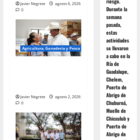
riesgo.
Javier Negrete
agosto 6, 2026
Durante la
0
semana
pasada,
estas
actividades
se llevaron
Agricultura, Ganadería y Pesca
a cabo en la
Ría de
Otorgan recursos para
Guadalupe,
mejorar caminos y sistemas
Chelem,
de riego en el campo
Puerto de
yucateco.
Abrigo de
Javier Negrete
agosto 2, 2026
Chuburná,
0
Muelle de
Chicxulub y
Puerto de
Abrigo de