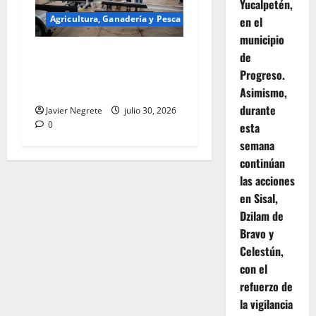
Yucalpetén,
Agricultura, Ganadería y Pesca
en el
municipio
Renacimiento Maya cumple
de
a pescadoras y pescadores
Progreso.
con Seguridad en el Mar.
Asimismo,
durante
Javier Negrete
julio 30, 2026
0
esta
semana
continúan
las acciones
en Sisal,
Dzilam de
Bravo y
Celestún,
con el
refuerzo de
la vigilancia