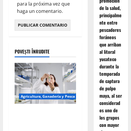
promoción
para la próxima vez que
de la salud,
haga un comentario.
principalme
nte entre
pescadores
foráneos
que arriban
POVEȘTI ÎNRUDITE
al litoral
yucateco
durante la
temporada
de captura
de pulpo
maya, al ser
Agricultura, Ganadería y Pesca
considerad
os uno de
Especialistas mundiales en
los grupos
biotecnología se reunirán en
con mayor
Yucatán