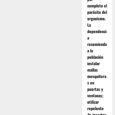
completo el
parásito del
organismo.
La
dependenci
a
recomienda
a la
población
instalar
mallas
mosquitera
s en
puertas y
ventanas;
utilizar
repelente
de insectos