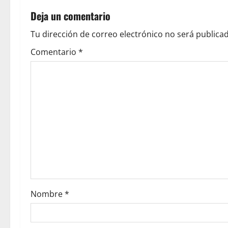
n
Deja un comentario
a
Tu dirección de correo electrónico no será publicad
v
Comentario
*
i
g
a
t
i
o
Nombre
*
n