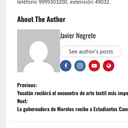
teléfono 9999303200, extensión 49032.
About The Author
Javier Negrete
See author's posts
P
Previous:
Yucatán recibirá el encuentro de arte textil más impo
o
Next:
s
La gobernadora de Morelos recibe a Estudiantes Cam
t