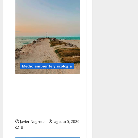
Medio ambiente y ecología
Caso Dunas de Chuburná:
Gobierno de Yucatán detalla
el expediente y confirma
revisión de Semarnat y
Profepa.
Javier Negrete
agosto 5, 2026
0