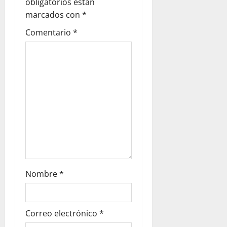
g
obligatorios están
marcados con
*
a
Comentario
*
t
i
o
n
Nombre
*
Correo electrónico
*