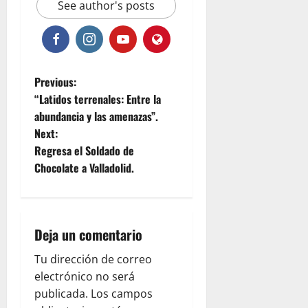
See author's posts
P
Previous:
“Latidos terrenales: Entre la
o
abundancia y las amenazas”.
Next:
s
Regresa el Soldado de
t
Chocolate a Valladolid.
n
a
Deja un comentario
v
Tu dirección de correo
electrónico no será
i
publicada.
Los campos