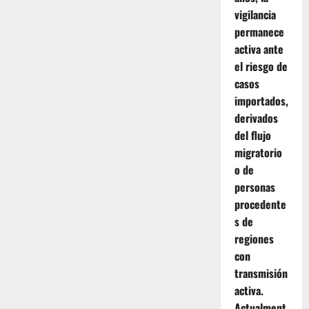
vigilancia
permanece
activa ante
el riesgo de
casos
importados,
derivados
del flujo
migratorio
o de
personas
procedente
s de
regiones
con
transmisión
activa.
Actualment