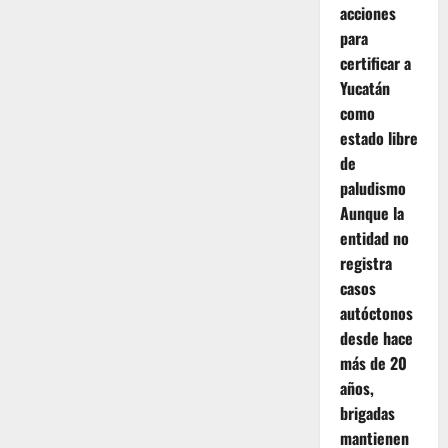
oftalmológica
acciones
en
Valladolid
para
brinda
nuevas
certificar a
oportunidades
Yucatán
de
visión
como
a
familias
estado libre
del
oriente.
de
paludismo
Aunque la
entidad no
registra
casos
autóctonos
desde hace
más de 20
años,
brigadas
mantienen