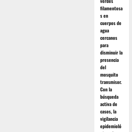
verdes
filamentosa
s en
cuerpos de
agua
cercanos
para
disminuir la
presencia
del
mosquito
transmisor.
Con la
búsqueda
activa de
casos, la
vigilancia
epidemioló