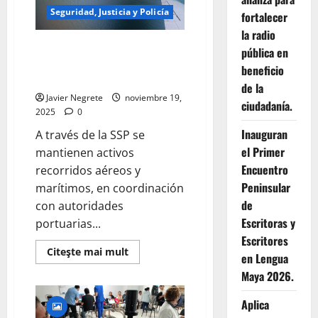
Seguridad, Justicia y Policía
fortalecer
la radio
Gobierno de Yucatán refuerza
pública en
operativo para encontrar a
beneficio
pescador extraviado en altamar.
de la
Javier Negrete
noviembre 19,
ciudadanía.
2025
0
Inauguran
A través de la SSP se
el Primer
mantienen activos
Encuentro
recorridos aéreos y
Peninsular
marítimos, en coordinación
de
con autoridades
Escritoras y
portuarias...
Escritores
Read
Citeşte mai mult
en Lengua
more
about
Maya 2026.
Gobierno
de
Yucatán
Aplica
refuerza