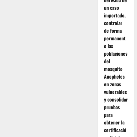
derivada de
un caso
importado,
controlar
de forma
permanent
e las
poblaciones
del
mosquito
Anopheles
en zonas
vulnerables
y consolidar
pruebas
para
obtener la
certificació