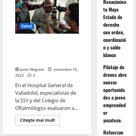
operativo
Renacimien
para
to Maya
encontrar
a
Estado de
pescador
extraviado
derecho
Salud
en
altamar.
con orden,
coordinació
Jornada oftalmológica en
n y saldo
Valladolid brinda nuevas
blanco
oportunidades de visión a
familias del oriente.
Pilotaje de
Javier Negrete
noviembre 16,
drones abre
2025
0
nuevas
En el Hospital General de
oportunida
Valladolid, especialistas de
des a joven
la SSY y del Colegio de
emprended
Oftalmólogos evaluaron a...
or
yucateco.
Read
Citeşte mai mult
more
about
Refuerzan
Jornada