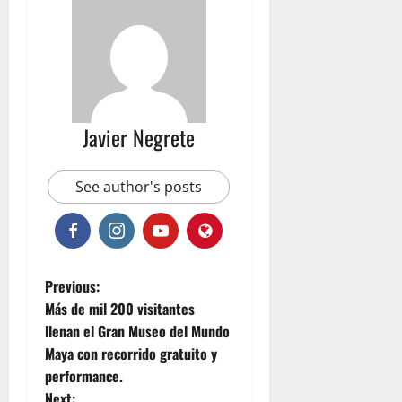
Javier Negrete
See author's posts
P
Previous:
Más de mil 200 visitantes
o
llenan el Gran Museo del Mundo
Maya con recorrido gratuito y
s
performance.
Next: