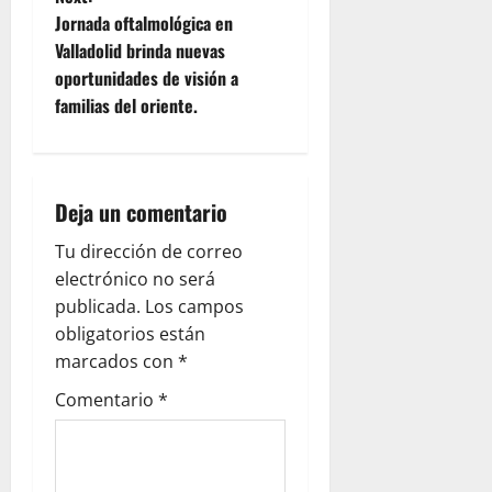
t
Jornada oftalmológica en
n
Valladolid brinda nuevas
oportunidades de visión a
a
familias del oriente.
v
i
Deja un comentario
g
Tu dirección de correo
a
electrónico no será
publicada.
Los campos
t
obligatorios están
i
marcados con
*
Comentario
*
o
n