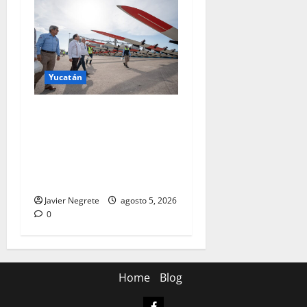
Yucatán
Arriban a Progreso
componentes para el Parque
Eólico Tizimín II, con
inversión de 2,600 millones
de pesos y mil empleos.
Javier Negrete
agosto 5, 2026
0
Home
Blog
Facebook