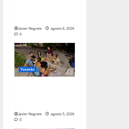
ganadores del Premio
Estatal de las Juventudes
2026.
Javier Negrete
agosto 6, 2026
0
Yucatán
Vecinas y vecinos del sur de
Mérida impulsan la
recuperación de espacios
comunitarios
Javier Negrete
agosto 5, 2026
0