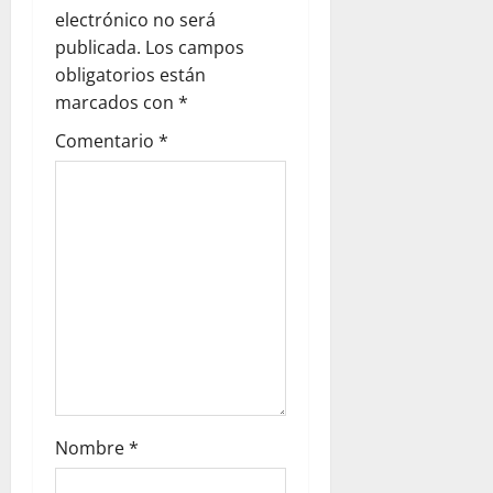
i
electrónico no será
g
publicada.
Los campos
obligatorios están
a
marcados con
*
t
Comentario
*
i
o
n
Nombre
*