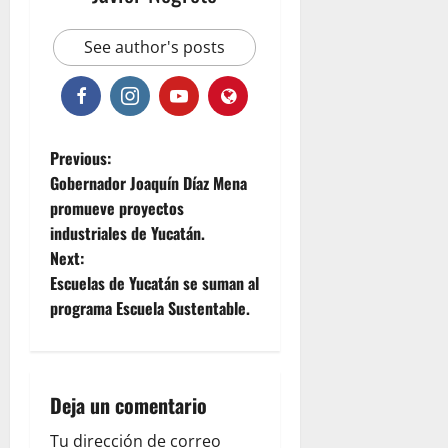
See author's posts
P
Previous:
Gobernador Joaquín Díaz Mena
o
promueve proyectos
industriales de Yucatán.
s
Next:
t
Escuelas de Yucatán se suman al
programa Escuela Sustentable.
n
a
Deja un comentario
v
Tu dirección de correo