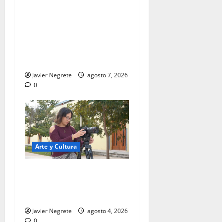
IMER y Gobierno de Yucatán
consolidan alianza para
fortalecer la radio pública
en beneficio de la
ciudadanía.
Javier Negrete
agosto 7, 2026
0
Arte y Cultura
UNAY acerca formación
artística especializada a
toda la comunidad
Javier Negrete
agosto 4, 2026
0