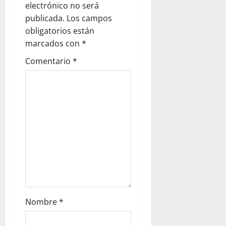
g
electrónico no será
publicada.
Los campos
a
obligatorios están
marcados con
*
t
Comentario
*
i
o
n
Nombre
*