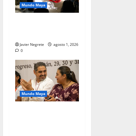
Mundo Maya
Concluye Temporada Pecda
con obras de tradición oral
y tecnología.
Javier Negrete
agosto 1, 2026
0
Mundo Maya
Reconocen partería
tradicional como
patrimonio vivo del pueblo
maya.