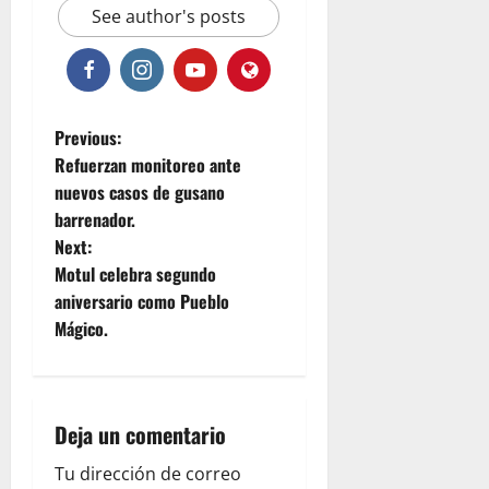
See author's posts
P
Previous:
Refuerzan monitoreo ante
o
nuevos casos de gusano
barrenador.
s
Next:
t
Motul celebra segundo
aniversario como Pueblo
n
Mágico.
a
v
Deja un comentario
i
Tu dirección de correo