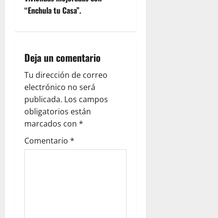
t
“Enchula tu Casa”.
n
a
Deja un comentario
v
Tu dirección de correo
i
electrónico no será
g
publicada.
Los campos
obligatorios están
a
marcados con
*
t
Comentario
*
i
o
n