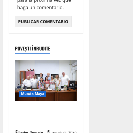
haga un comentario.
POVEȘTI ÎNRUDITE
Mundo Maya
Yucatán impulsa diálogo
sobre derechos de pueblos
indígenas.
Javier Negrete
agosto 8, 2026