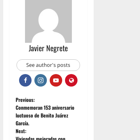
Javier Negrete
See author's posts
P
Previous:
Conmemoran 153 aniversario
o
luctuoso de Benito Juárez
García.
s
Next:
Viviendas mejoradas con