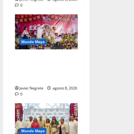
0
Mundo Maya
Renacimiento Maya
fortalece tradiciones y
raíces que dan identidad a
Yucatán.
Javier Negrete
agosto 8, 2026
0
Mundo Maya