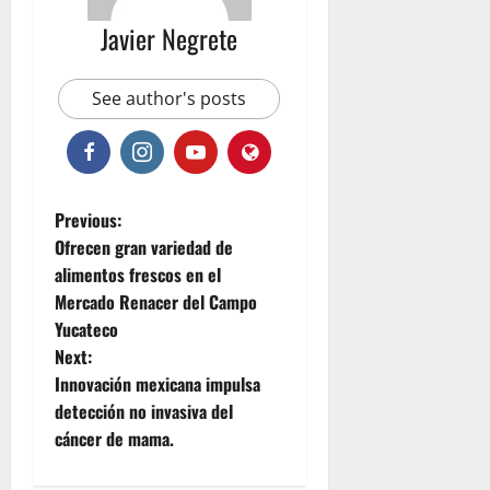
Javier Negrete
See author's posts
P
Previous:
Ofrecen gran variedad de
o
alimentos frescos en el
Mercado Renacer del Campo
s
Yucateco
t
Next:
Innovación mexicana impulsa
n
detección no invasiva del
cáncer de mama.
a