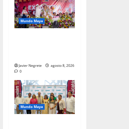
Mundo Maya
Renacimiento Maya
fortalece tradiciones y
raíces que dan identidad a
Yucatán.
Javier Negrete
agosto 8, 2026
0
Mundo Maya
Inauguran el Primer
Encuentro Peninsular de