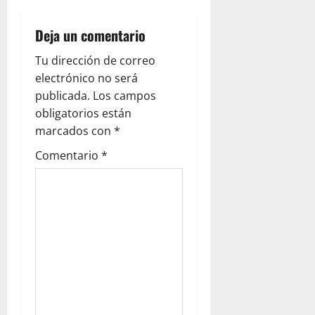
v
i
Deja un comentario
g
Tu dirección de correo
electrónico no será
a
publicada.
Los campos
obligatorios están
t
marcados con
*
i
Comentario
*
o
n