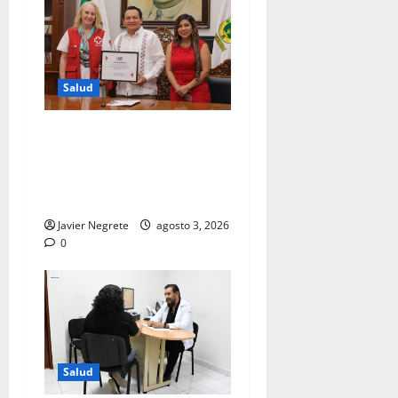
Salud
Renacimiento Maya respalda
a la Cruz Roja con 1.8
millones de pesos para
salvar más vidas en Yucatán.
Javier Negrete
agosto 3, 2026
0
Salud