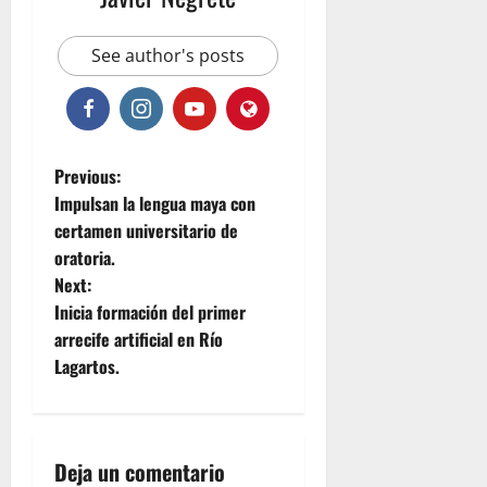
See author's posts
P
Previous:
Impulsan la lengua maya con
o
certamen universitario de
oratoria.
s
Next:
t
Inicia formación del primer
arrecife artificial en Río
n
Lagartos.
a
v
Deja un comentario