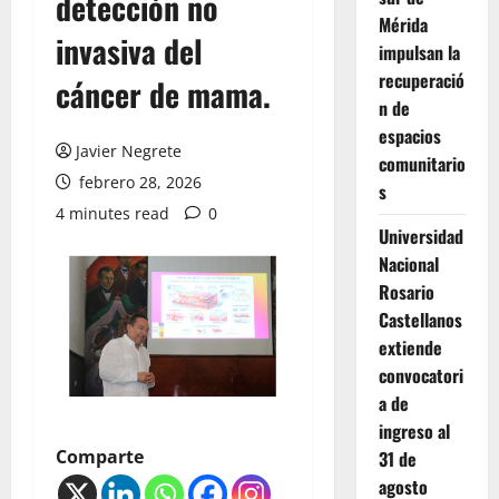
detección no
Mérida
invasiva del
impulsan la
recuperació
cáncer de mama.
n de
espacios
Javier Negrete
comunitario
febrero 28, 2026
s
4 minutes read
0
Universidad
Nacional
Rosario
Castellanos
extiende
convocatori
a de
ingreso al
Comparte
31 de
agosto