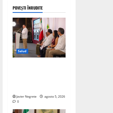
POVEȘTI ÎNRUDITE
Salud
Con el respaldo de la
Presidenta Claudia
Sheinbaum, Renacimiento
Maya fortalece la salud de
las familias yucatecas.
Javier Negrete
agosto 5, 2026
0