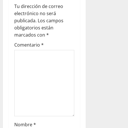
i
Tu dirección de correo
g
electrónico no será
publicada.
Los campos
a
obligatorios están
marcados con
*
t
Comentario
*
i
o
n
Nombre
*