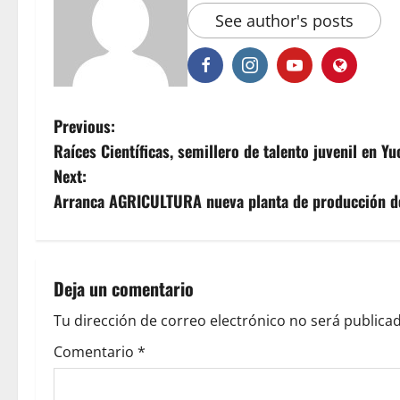
See author's posts
P
Previous:
Raíces Científicas, semillero de talento juvenil en Yu
o
Next:
s
Arranca AGRICULTURA nueva planta de producción de
t
n
Deja un comentario
a
Tu dirección de correo electrónico no será publicad
v
Comentario
*
i