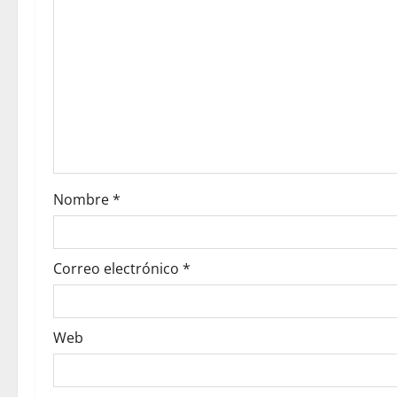
g
a
t
i
o
Nombre
*
n
Correo electrónico
*
Web