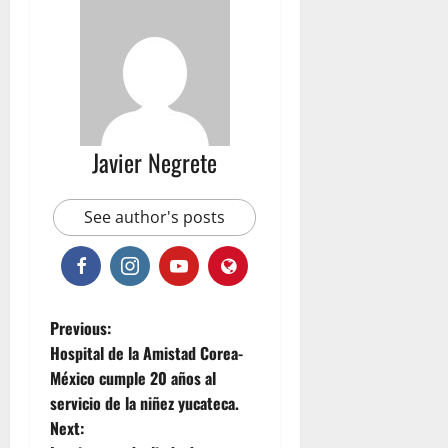
Javier Negrete
See author's posts
P
Previous:
Hospital de la Amistad Corea-
o
México cumple 20 años al
servicio de la niñez yucateca.
s
Next: