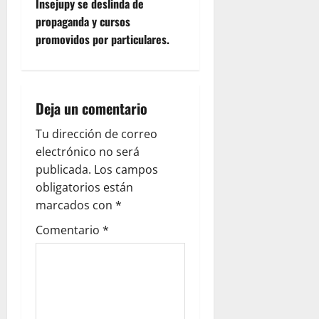
t
Insejupy se deslinda de
propaganda y cursos
n
promovidos por particulares.
a
v
Deja un comentario
i
Tu dirección de correo
g
electrónico no será
publicada.
Los campos
a
obligatorios están
marcados con
*
t
Comentario
*
i
o
n