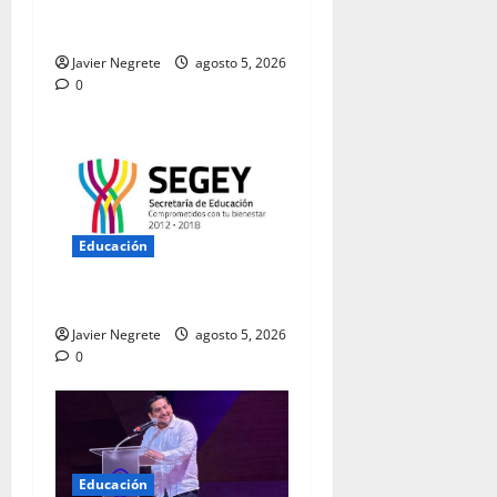
extiende convocatoria de
ingreso al 31 de agosto
Javier Negrete
agosto 5, 2026
0
Educación
C O M U N I C A D O.
Javier Negrete
agosto 5, 2026
0
Educación